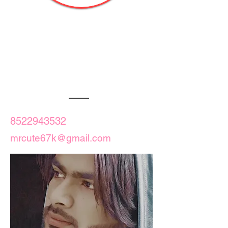
Dawood ali
Hy I'm Dawood Ali and I'm
18years old I want to do
modeling
8522943532
mrcute67k@gmail.com