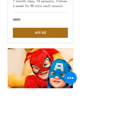
1 month class, 14 sessions, 3 times
a week for 90 mins each session
समाप्त
कोर्स देखें
Personality
Development class for