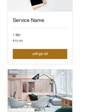
Service Name
1 घंटा
19.99
₹19.99
भारतीय
रुपए
अभी बुक करें